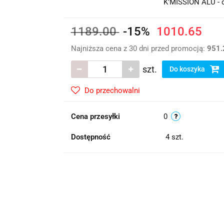
K'MISSION ALU - 
1189.00
-15%
1010.65
Najniższa cena z 30 dni przed promocją:
951.
szt.
Do koszyka
Do przechowalni
Cena przesyłki
0
Dostępność
4
szt.