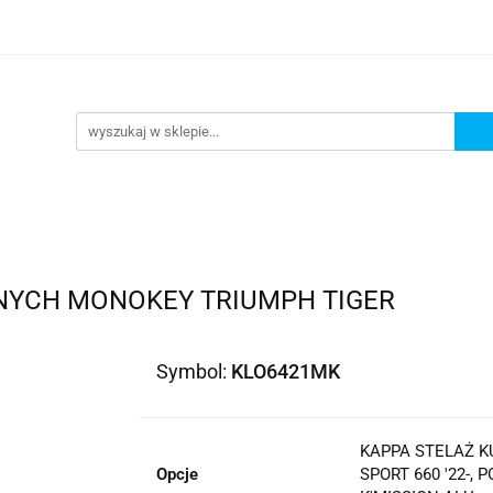
lowe
Bagaż
Buty i odzież
Kaski
Ochran
ony
Dla dzieci
Dla kobiet
Cross i enduro
y i odzież
Kaski
Ochraniacze
Szyby, Gmole, O
ie
NYCH MONOKEY TRIUMPH TIGER
Symbol:
KLO6421MK
KAPPA STELAŻ 
Opcje
SPORT 660 '22-,