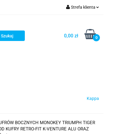
Strefa klienta
iacze
Zaloguj się
Rowerowe
Zarejestruj się
0,00 zł
0
Dodaj zgłoszenie
słony
Dla dzieci
Dla kobiet
Kappa
KUFRÓW BOCZNYCH MONOKEY TRIUMPH TIGER
 POD KUFRY RETRO-FIT K-VENTURE ALU ORAZ