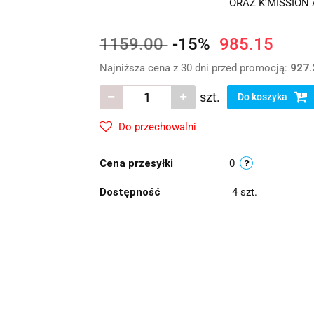
ORAZ K'MISSION A
1159.00
-15%
985.15
Najniższa cena z 30 dni przed promocją:
927.
szt.
Do koszyka
Do przechowalni
Cena przesyłki
0
Dostępność
4
szt.