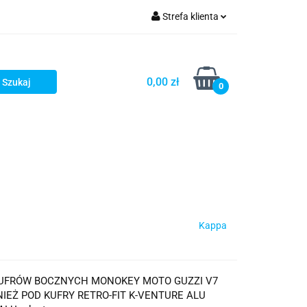
Strefa klienta
iacze
Zaloguj się
Rowerowe
Zarejestruj się
0,00 zł
0
Dodaj zgłoszenie
słony
Dla dzieci
Dla kobiet
Kappa
KUFRÓW BOCZNYCH MONOKEY MOTO GUZZI V7
NIEŻ POD KUFRY RETRO-FIT K-VENTURE ALU