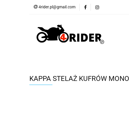
4rider.pl@gmail.com
Akcesoria motocyk
Szyby, Gmole, Osł
Wszystkie
Akcesoria motocyklowe
Bagaż
But
Cross i enduro
Rowerowe
Wszystk
KAPPA STELAŻ KUFRÓW MONOK