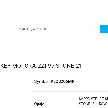
lowe
Bagaż
Buty i odzież
Kaski
Ochran
ony
Dla dzieci
Dla kobiet
Cross i enduro
y i odzież
Kaski
Ochraniacze
Szyby, Gmole, O
ie
EY MOTO GUZZI V7 STONE 21
Symbol:
KLO8206MK
KAPPA STELAŻ 
Opcje
STONE '21 - RÓW