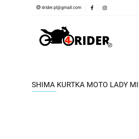
4rider.pl@gmail.com
Akcesoria motocyk
Szyby, Gmole, Osł
Wszystkie
Akcesoria motocyklowe
Bagaż
But
Cross i enduro
Rowerowe
Wszystk
SHIMA KURTKA MOTO LADY MIU