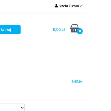
Strefa klienta
iacze
Zaloguj się
Rowerowe
Zarejestruj się
0,00 zł
0
Dodaj zgłoszenie
słony
Dla dzieci
Dla kobiet
SHIMA