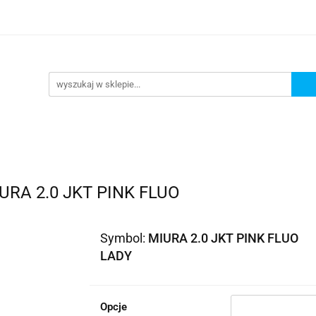
lowe
Bagaż
Buty i odzież
Kaski
Ochran
ony
Dla dzieci
Dla kobiet
Cross i enduro
y i odzież
Kaski
Ochraniacze
Szyby, Gmole, O
ie
RA 2.0 JKT PINK FLUO
Symbol:
MIURA 2.0 JKT PINK FLUO
LADY
Opcje