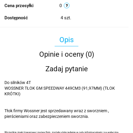
Cena przesyłki
0
Dostępność
4
szt.
Opis
Opinie i oceny (0)
Zadaj pytanie
Do silników 4T
WOSSNER TŁOK GM SPEEDWAY 449CM3 (91,97MM) (TŁOK
KRÓTKI)
Tłok firmy Wossner jest sprzedawany wraz z sworzniem ,
pierścieniami oraz zabezpieczeniem sworznia.
Wszystkie znaki towarowe i nazwy firm, zostały użyte jedynie w celu informacyjnym i są wyłączną