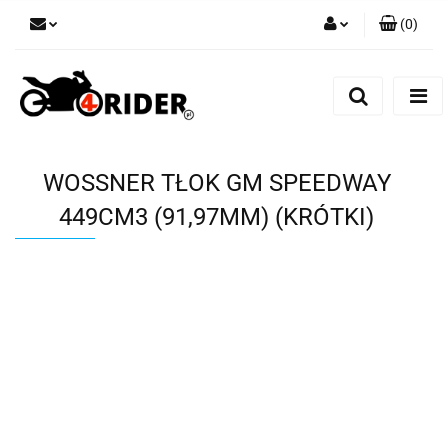
(
0
)
Zaloguj się
Zarejestruj się
Dodaj zgłoszenie
WOSSNER TŁOK GM SPEEDWAY
449CM3 (91,97MM) (KRÓTKI)