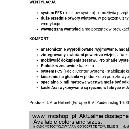
WENTYLACJA
system FFS
(free flow system) - umożliwia przep
duże przednie otwory wlotowe
, w połączeniu z 
wentylację
wewnętrzna wentylacja
ma początek w brewkach
KOMFORT
anatomicznie wyprofilowane, wyjmowane, nadają
zintegrowany z wlotami powietrza wizjer
, z fun
możliwość dokupienia zestawu Pro Shade Syst
Pinlock w zestawie
z kaskiem
system FCS
(Facial Contur System) - stabilizuje
kieszenie na głośniki
w poduszkach policzkowyc
specjalna 5-milimetrowa warstwa może być odk
kaski Arai wykonywane są ręcznie w fabryce w J
Producent: Arai Helmet (Europe) B.V., Zuiderinslag 10,