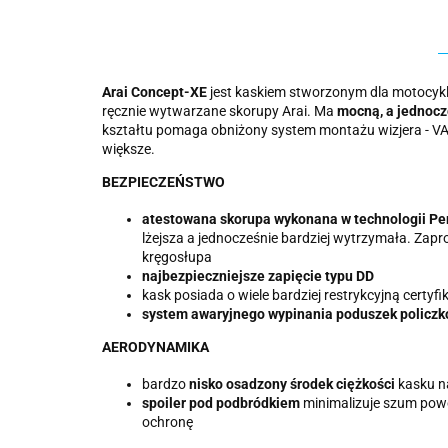
Arai Concept-XE
jest kaskiem stworzonym dla motocykli
ręcznie wytwarzane skorupy Arai. Ma
mocną, a jednocz
kształtu pomaga obniżony system montażu wizjera - VAS.
większe.
BEZPIECZEŃSTWO
atestowana skorupa wykonana w technologii Per
lżejsza a jednocześnie bardziej wytrzymała. Zapr
kręgosłupa
najbezpieczniejsze zapięcie typu DD
kask posiada o wiele bardziej restrykcyjną certyfi
system awaryjnego wypinania poduszek policz
AERODYNAMIKA
bardzo
nisko osadzony środek ciężkości
kasku na
spoiler pod podbródkiem
minimalizuje szum pow
ochronę