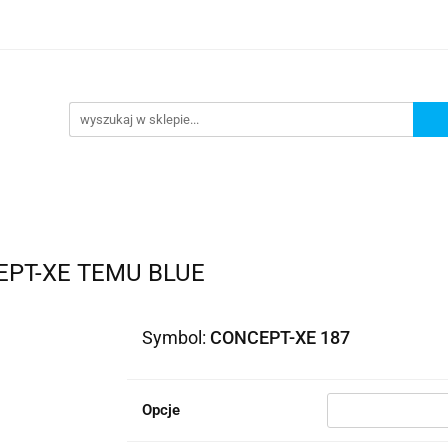
lowe
Bagaż
Buty i odzież
Kaski
Ochran
ony
Dla dzieci
Dla kobiet
Cross i enduro
y i odzież
Kaski
Ochraniacze
Szyby, Gmole, O
ie
EPT-XE TEMU BLUE
Symbol:
CONCEPT-XE 187
Opcje