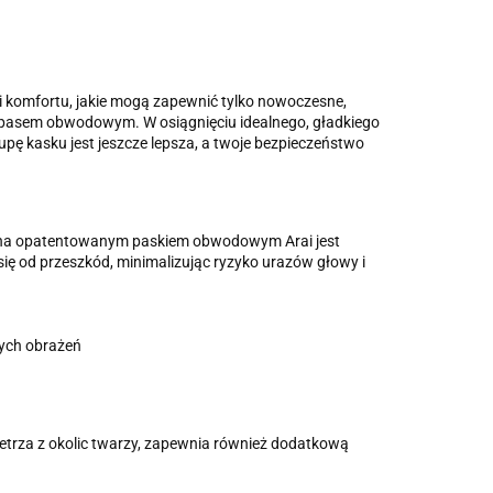
 i komfortu, jakie mogą zapewnić tylko nowoczesne,
pasem obwodowym. W osiągnięciu idealnego, gładkiego
pę kasku jest jeszcze lepsza, a twoje bezpieczeństwo
na opatentowanym paskiem obwodowym Arai jest
się od przeszkód, minimalizując ryzyko urazów głowy i
wych obrażeń
rza z okolic twarzy, zapewnia również dodatkową