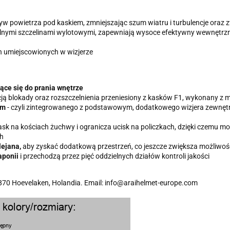
ływ powietrza pod kaskiem, zmniejszając szum wiatru i turbulencje ora
tylnymi szczelinami wylotowymi, zapewniają wysoce efektywny wewnętrz
 umiejscowionych w wizjerze
ce się do prania wnętrze
kcją blokady oraz rozszczelnienia przeniesiony z kasków F1, wykonany z
em
- czyli zintegrowanego z podstawowym, dodatkowego wizjera zewnętrz
 kask na kościach żuchwy i ogranicza ucisk na policzkach, dzięki czemu
h
lejana,
aby zyskać dodatkową przestrzeń, co jeszcze zwiększa możliwo
aponii
i przechodzą przez pięć oddzielnych działów kontroli jakości
 3870 Hoevelaken, Holandia. Email: info@araihelmet-europe.com