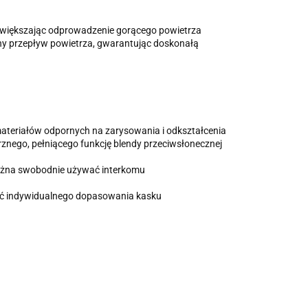
z zwiększając odprowadzenie gorącego powietrza
ny przepływ powietrza, gwarantując doskonałą
 materiałów odpornych na zarysowania i odkształcenia
nego, pełniącego funkcję blendy przeciwsłonecznej
 można swobodnie używać interkomu
ść indywidualnego dopasowania kasku