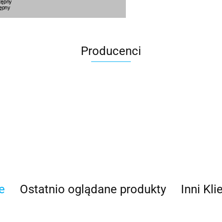
Producenci
100 Procent
e
Ostatnio oglądane produkty
Inni Kli
100%