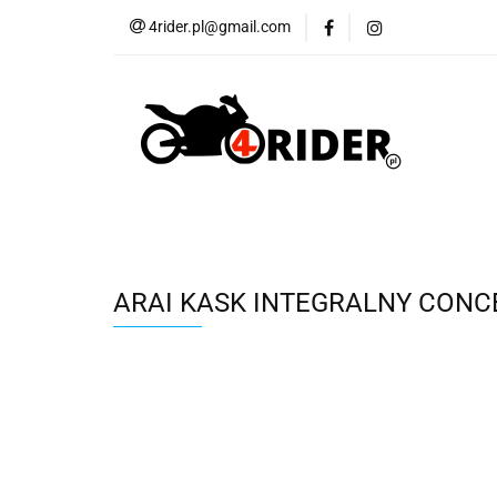
4rider.pl@gmail.com
Akcesoria motocyk
Szyby, Gmole, Osł
Wszystkie
Akcesoria motocyklowe
Bagaż
But
Cross i enduro
Rowerowe
Wszystk
ARAI KASK INTEGRALNY CONC