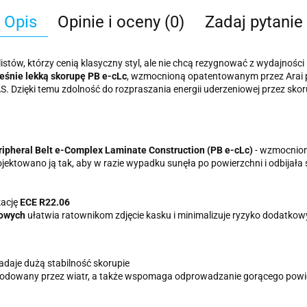
Opis
Opinie i oceny (0)
Zadaj pytanie
stów, którzy cenią klasyczny styl, ale nie chcą rezygnować z wydajności
eśnie lekką skorupę PB e-cLc
, wzmocnioną opatentowanym przez Arai 
 Dzięki temu zdolność do rozpraszania energii uderzeniowej przez skoru
ipheral Belt e-Complex Laminate Construction (PB e-cLc)
- wzmocnio
ojektowano ją tak, aby w razie wypadku sunęła po powierzchni i odbijała 
kację
ECE R22.06
kowych
ułatwia ratownikom zdjęcie kasku i minimalizuje ryzyko dodatko
daje dużą stabilność skorupie
odowany przez wiatr, a także wspomaga odprowadzanie gorącego powiet