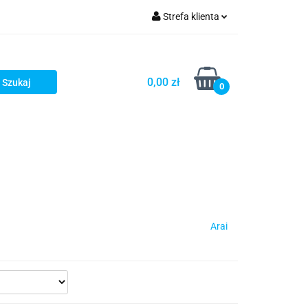
Strefa klienta
iacze
Zaloguj się
Rowerowe
Zarejestruj się
0,00 zł
0
Dodaj zgłoszenie
słony
Dla dzieci
Dla kobiet
Arai