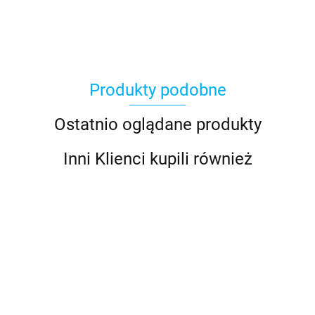
Produkty podobne
100%
Ostatnio oglądane produkty
Inni Klienci kupili również
Accel
HELD
HELD
BUSE Kurtka
BUSE Kurtka
BUSE Kurtka
Acerbis
KURTKA
KURTKA