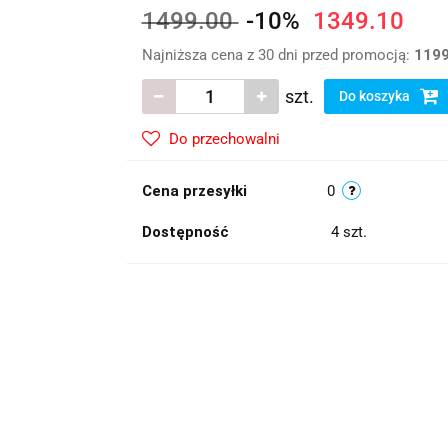
1499.00
-10%
1349.10
Najniższa cena z 30 dni przed promocją:
1199
szt.
Do koszyka
Do przechowalni
Cena przesyłki
0
Dostępność
4
szt.