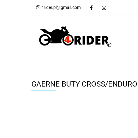
4rider.pl@gmail.com
Akcesoria motocyk
Szyby, Gmole, Osł
Wszystkie
Akcesoria motocyklowe
Bagaż
But
Cross i enduro
Rowerowe
Wszystk
GAERNE BUTY CROSS/ENDURO