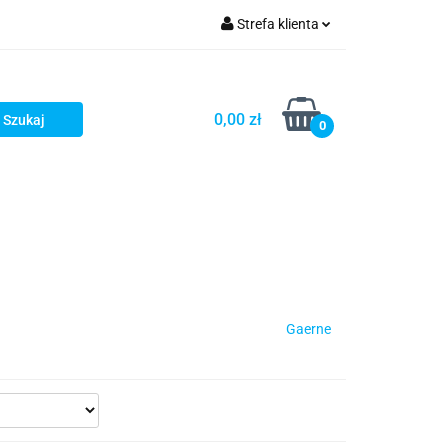
Strefa klienta
iacze
Zaloguj się
Rowerowe
Zarejestruj się
0,00 zł
0
Dodaj zgłoszenie
słony
Dla dzieci
Dla kobiet
Gaerne