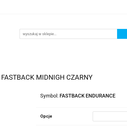
lowe
Bagaż
Buty i odzież
Kaski
Ochran
ony
Dla dzieci
Dla kobiet
Cross i enduro
y i odzież
Kaski
Ochraniacze
Szyby, Gmole, O
ie
 FASTBACK MIDNIGH CZARNY
Symbol:
FASTBACK ENDURANCE
Opcje