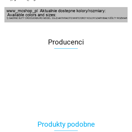
Producenci
100 Procent
Produkty podobne
100%