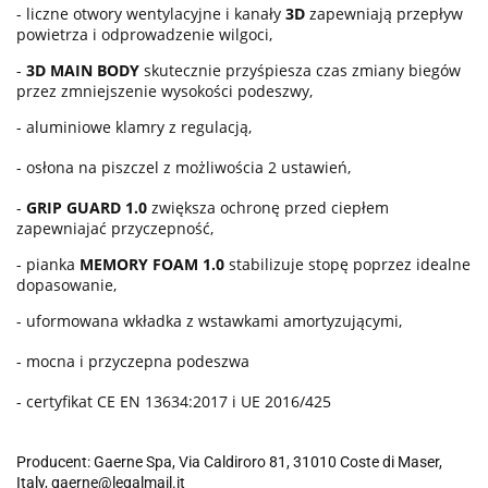
- liczne otwory wentylacyjne i kanały
3D
zapewniają przepływ
powietrza i odprowadzenie wilgoci,
-
3D MAIN BODY
skutecznie przyśpiesza czas zmiany biegów
przez zmniejszenie wysokości podeszwy,
- aluminiowe klamry z regulacją,
- osłona na piszczel z możliwościa 2 ustawień,
-
GRIP GUARD 1.0
zwiększa ochronę przed ciepłem
zapewniajać przyczepność,
- pianka
MEMORY FOAM 1.0
stabilizuje stopę poprzez idealne
dopasowanie,
- uformowana wkładka z wstawkami amortyzującymi,
- mocna i przyczepna podeszwa
- certyfikat CE EN 13634:2017 i UE 2016/425
Producent: Gaerne Spa, Via Caldiroro 81, 31010 Coste di Maser,
Italy, gaerne@legalmail.it