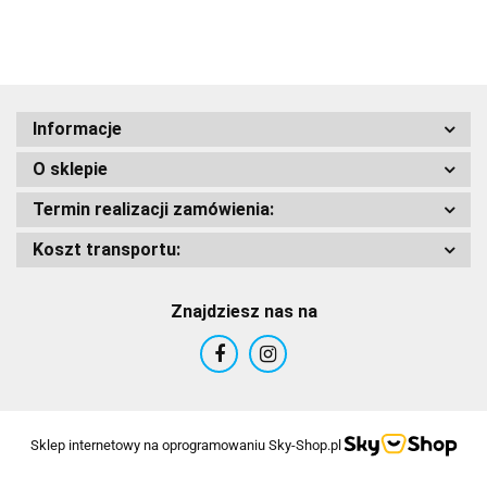
Informacje
AIROH
O sklepie
Termin realizacji zamówienia:
Koszt transportu:
Airoh 2016
Znajdziesz nas na
Sklep internetowy na oprogramowaniu Sky-Shop.pl
Alpinestars