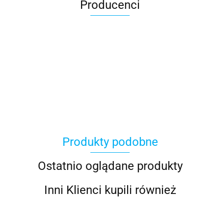
Producenci
100 Procent
Produkty podobne
100%
Ostatnio oglądane produkty
Inni Klienci kupili również
Accel