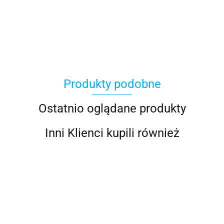
100 Procent
Produkty podobne
100%
Ostatnio oglądane produkty
Inni Klienci kupili również
Accel