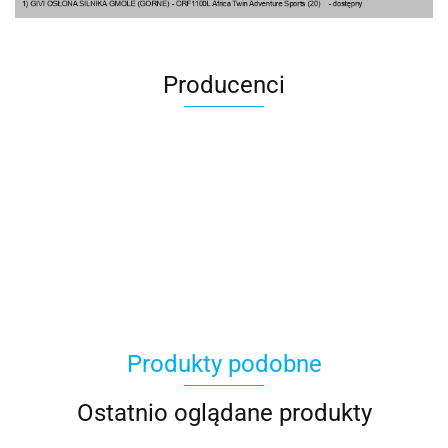
Producenci
100 Procent
Produkty podobne
100%
Ostatnio oglądane produkty