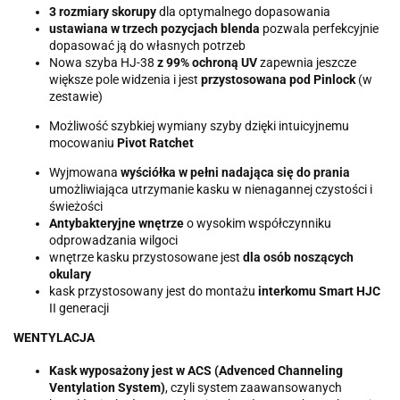
3 rozmiary skorupy
dla optymalnego dopasowania
ustawiana w trzech pozycjach blenda
pozwala perfekcyjnie
dopasować ją do własnych potrzeb
Nowa szyba HJ-38
z 99% ochroną UV
zapewnia jeszcze
większe pole widzenia i jest
przystosowana pod Pinlock
(w
zestawie)
Możliwość szybkiej wymiany szyby dzięki intuicyjnemu
mocowaniu
Pivot Ratchet
Wyjmowana
wyściółka w pełni nadająca się do prania
umożliwiająca utrzymanie kasku w nienagannej czystości i
świeżości
Antybakteryjne wnętrze
o wysokim współczynniku
odprowadzania wilgoci
wnętrze kasku przystosowane jest
dla osób noszących
okulary
kask przystosowany jest do montażu
interkomu Smart HJC
II generacji
WENTYLACJA
Kask wyposażony jest w ACS (Advenced Channeling
Ventylation System)
, czyli system zaawansowanych