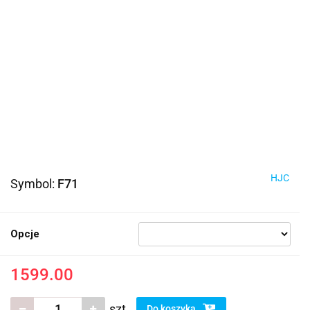
HJC
Symbol:
F71
Opcje
1599.00
szt.
Do koszyka