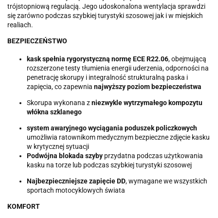
trójstopniową regulacją. Jego udoskonalona wentylacja sprawdzi
się zarówno podczas szybkiej turystyki szosowej jak i w miejskich
realiach.
BEZPIECZEŃSTWO
kask spełnia rygorystyczną normę ECE R22.06
, obejmującą
rozszerzone testy tłumienia energii uderzenia, odporności na
penetrację skorupy i integralność strukturalną paska i
zapięcia, co zapewnia
najwyższy poziom bezpieczeństwa
Skorupa wykonana z
niezwykle wytrzymałego kompozytu
włókna szklanego
system awaryjnego wyciągania poduszek policzkowych
umożliwia ratownikom medycznym bezpieczne zdjęcie kasku
w krytycznej sytuacji
Podwójna blokada szyby
przydatna podczas użytkowania
kasku na torze lub podczas szybkiej turystyki szosowej
Najbezpieczniejsze zapięcie DD
, wymagane we wszystkich
sportach motocyklowych świata
KOMFORT