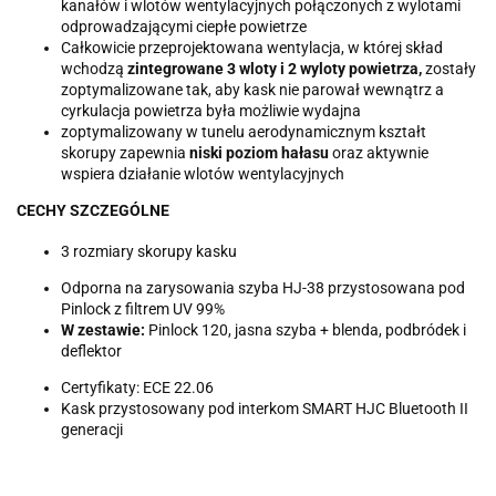
kanałów i wlotów wentylacyjnych połączonych z wylotami
odprowadzającymi ciepłe powietrze
Całkowicie przeprojektowana wentylacja, w której skład
wchodzą
zintegrowane 3 wloty i 2 wyloty powietrza,
zostały
zoptymalizowane tak, aby kask nie parował wewnątrz a
cyrkulacja powietrza była możliwie wydajna
zoptymalizowany w tunelu aerodynamicznym kształt
skorupy zapewnia
niski poziom hałasu
oraz aktywnie
wspiera działanie wlotów wentylacyjnych
CECHY SZCZEGÓLNE
3 rozmiary skorupy kasku
Odporna na zarysowania szyba HJ-38 przystosowana pod
Pinlock z filtrem UV 99%
W zestawie:
Pinlock 120, jasna szyba + blenda, podbródek i
deflektor
Certyfikaty: ECE 22.06
Kask przystosowany pod interkom SMART HJC Bluetooth II
generacji