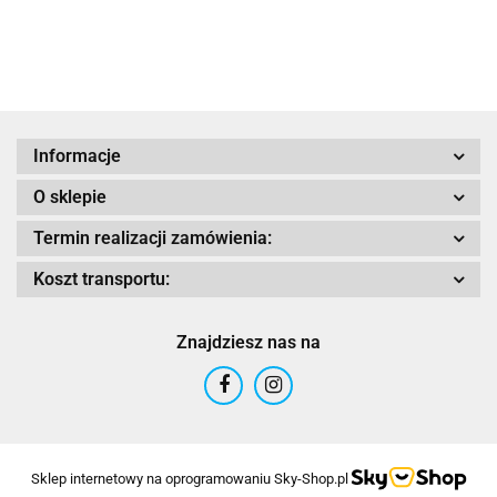
PAN
KLR 65
(17 >18)
TRACER 9
V85
(20)
AMERIC
(23
21
TT(19)
1250
Adrenaline
Informacje
O sklepie
Termin realizacji zamówienia:
AIROH
Koszt transportu:
Znajdziesz nas na
Airoh 2016
Sklep internetowy na oprogramowaniu Sky-Shop.pl