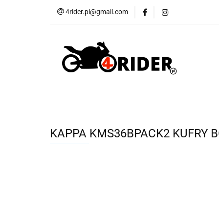
4rider.pl@gmail.com
Akcesoria motocyk
Szyby, Gmole, Osł
Wszystkie
Akcesoria motocyklowe
Bagaż
But
Cross i enduro
Rowerowe
Wszystk
KAPPA KMS36BPACK2 KUFRY 