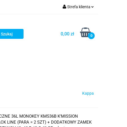
Strefa klienta
iacze
Zaloguj się
Rowerowe
Zarejestruj się
0,00 zł
0
Dodaj zgłoszenie
słony
Dla dzieci
Dla kobiet
Kappa
CZNE 36L MONOKEY KMS36B K'MISSION
CK LINE (PARA = 2 SZT) + DODATKOWY ZAMEK