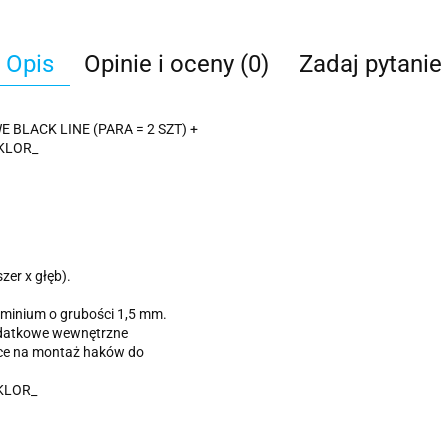
Opis
Opinie i oceny (0)
Zadaj pytanie
BLACK LINE (PARA = 2 SZT) +
KLOR_
zer x głęb).
minium o grubości 1,5 mm.
odatkowe wewnętrzne
ące na montaż haków do
 KLOR_