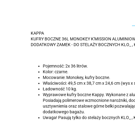
KAPPA
KUFRY BOCZNE 36L MONOKEY K'MISSION ALUMINIOWE 
DODATKOWY ZAMEK - DO STELAŻY BOCZNYCH KLO_ , 
Pojemność: 2x 36 litrów.
Kolor: czarne.
Mocowanie: Monokey, kufry boczne.
Właściwości: 49,5 cm x 38,7 cm x 24,6 cm (wys x s
Ładowność 10 kg.
Wyprawowe kufry boczne Kappy. Wykonane z alu
Posiadają polimerowe wzmocnione narożniki, d
usztywnienia oraz stalowe górne belki pozwalaj
dodatkowego bagażu.
Uwaga! Pasują tylko do stelaży bocznych KLO_ ,