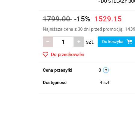
- DO STELAŻY BOC
1799.00
-15%
1529.15
Najniższa cena z 30 dni przed promocją:
1439
szt.
Do koszyka
Do przechowalni
Cena przesyłki
0
Dostępność
4
szt.