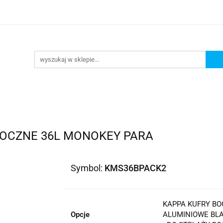
lowe
Bagaż
Buty i odzież
Kaski
Ochran
ony
Dla dzieci
Dla kobiet
Cross i enduro
y i odzież
Kaski
Ochraniacze
Szyby, Gmole, O
ie
BOCZNE 36L MONOKEY PARA
Symbol:
KMS36BPACK2
KAPPA KUFRY BO
Opcje
ALUMINIOWE BLA