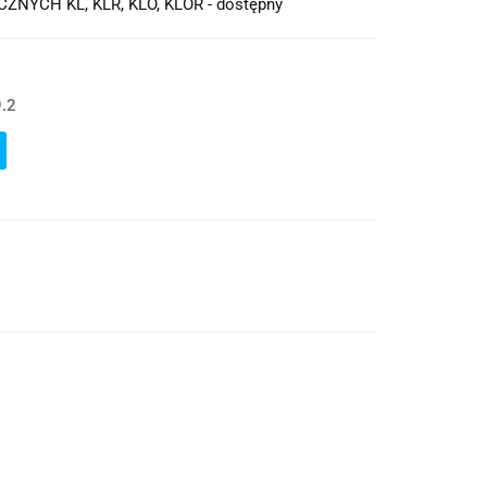
ZNYCH KL, KLR, KLO, KLOR - dostępny
.2