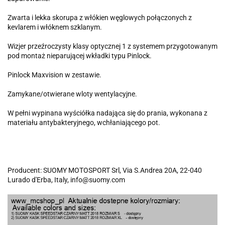
Zwarta i lekka skorupa z włókien węglowych połączonych z
kevlarem i włóknem szklanym.
Wizjer przeźroczysty klasy optycznej 1 z systemem przygotowanym
pod montaż nieparującej wkładki typu Pinlock.
Pinlock Maxvision w zestawie.
Zamykane/otwierane wloty wentylacyjne.
W pełni wypinana wyściółka nadająca się do prania, wykonana z
materiału antybakteryjnego, wchłaniającego pot.
Producent: SUOMY MOTOSPORT Srl, Via S.Andrea 20A, 22-040
Lurado d'Erba, Italy, info@suomy.com