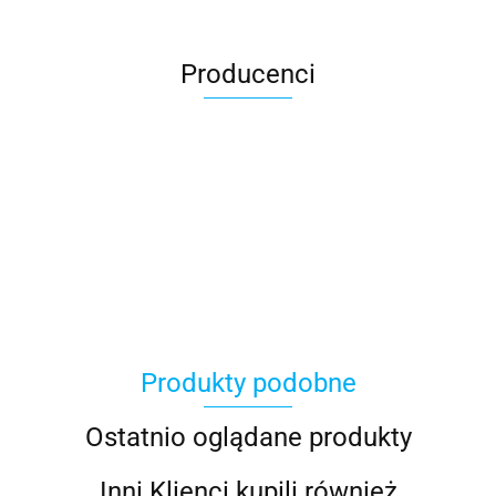
Producenci
100 Procent
Produkty podobne
100%
Ostatnio oglądane produkty
Inni Klienci kupili również