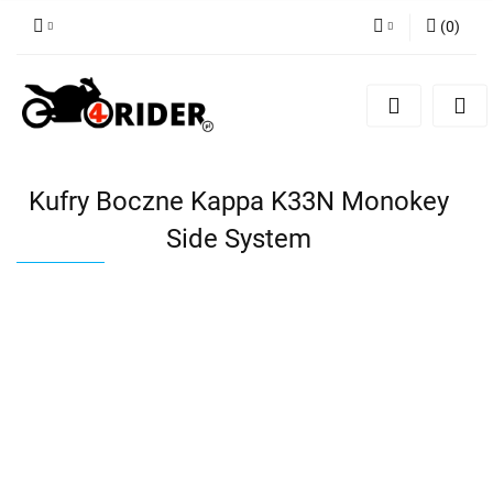
(
0
)
Zaloguj się
Zarejestruj się
Dodaj zgłoszenie
Kufry Boczne Kappa K33N Monokey
Side System