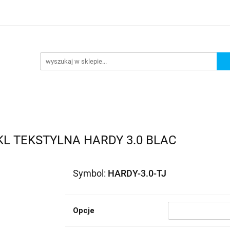
lowe
Bagaż
Buty i odzież
Kaski
Ochrania
ony
Dla dzieci
Dla kobiet
Cross i enduro
R
 i odzież
Kaski
Ochraniacze
Szyby, Gmole, Osł
e
 TEKSTYLNA HARDY 3.0 BLAC
Symbol:
HARDY-3.0-TJ
Opcje