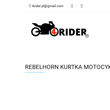
4rider.pl@gmail.com
Akcesoria motocyk
Szyby, Gmole, Osł
Wszystkie
Akcesoria motocyklowe
Bagaż
Buty
Cross i enduro
Rowerowe
Wszystki
REBELHORN KURTKA MOTOCYKL