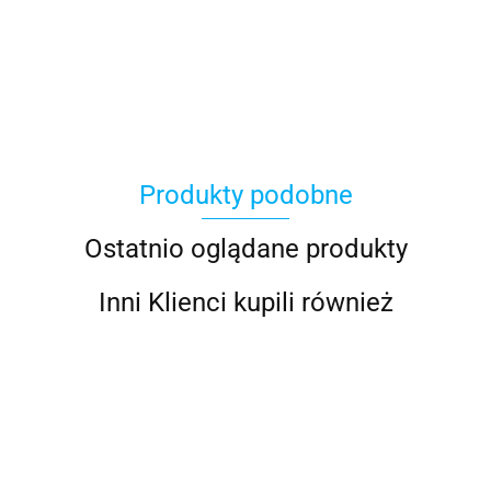
100 Procent
Produkty podobne
100%
Ostatnio oglądane produkty
Inni Klienci kupili również
Accel