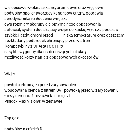
wieloosiowe włókna szklane, aramidowe oraz węglowe
podwójny spojler tworzący kanał powietrzny, poprawia
aerodynamikę i chłodzenie wnętrza
dwa rozmiary skorupy dla optymalnego dopasowania
autoseal, system dociskający wizjer do kasku, wycisza podczas
szybkiej jazdy, chroni przed niską temperaturą oraz deszczem
rozkładany podbródek chroniący przed wiatrem
kompatybilny z SHARKTOOTH®
easyfit - wygodny dla osób noszących okulary
możliwość korzystania z dopasowanych akcesoriów
Wizjer
powłoka chroniąca przed zarysowaniem
wbudowana blenda z filtrem UV i powłoką przeciw zarysowaniu
łatwy demontaż bez użycia narzędzi
Pinlock Max Vision® w zestawie
Zapięcie
podwójny pierścień D