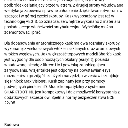
podbródek osłaniający przed wiatrem. Z drugiej strony wbudowana
wentylacja zapewnia sprawne chłodzenie dzięki dwóm otworom, w
szczęce i w górnej części skorupy. Kask wyposażony jest też w
technologię AEGIS, co oznacza, że wnętrze wykonano z materiału
posiadającego właściwości antybakteryjne. Wyściółkę można
zdemontować i prać.
Dla dopasowania anatomicznego kask ma dwa rozmiary skorupy,
wykonanej z wieloosiowych włókien szklanych oraz aramidowych
włókien węglowych. Jak większość topowych modeli Shark'a kask
jest wygodny dla osób noszących okulary (easyfit), posiada
wbudowaną blendę z filtrem UV i powłoką zapobiegająca
zarysowaniu. Wizjer także jest odporny na powstawianie rys,
można łatwo go zdjąć bez użycia narzędzi, a w zestawie znajduje
się Pinlock Max Vision®. Kask zapinany jest przy pomocy
podwójnych pierścieni D. Model kompatybilny z systemem
SHARKTOOTH®, jest kompaktowy i daje możliwość korzystania z
dodatkowych akcesoriów. Spełnia normy bezpieczeństwa ECE
22/05.
Budowa