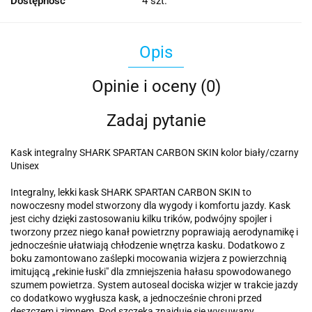
Dostępność
4
szt.
Opis
Opinie i oceny (0)
Zadaj pytanie
Kask integralny SHARK SPARTAN CARBON SKIN kolor biały/czarny
Unisex
Integralny, lekki kask SHARK SPARTAN CARBON SKIN to
nowoczesny model stworzony dla wygody i komfortu jazdy. Kask
jest cichy dzięki zastosowaniu kilku trików, podwójny spojler i
tworzony przez niego kanał powietrzny poprawiają aerodynamikę i
jednocześnie ułatwiają chłodzenie wnętrza kasku. Dodatkowo z
boku zamontowano zaślepki mocowania wizjera z powierzchnią
imitującą „rekinie łuski" dla zmniejszenia hałasu spowodowanego
szumem powietrza. System autoseal dociska wizjer w trakcie jazdy
co dodatkowo wygłusza kask, a jednocześnie chroni przed
deszczem i zimnem. Pod szczęką znajduje się wysuwany