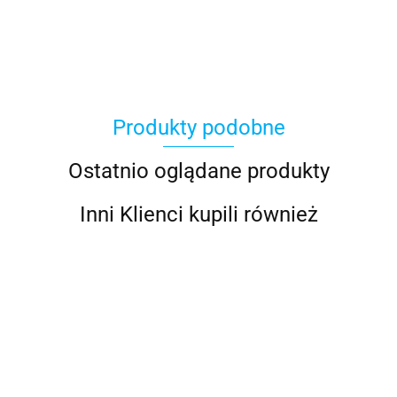
100 Procent
Produkty podobne
100%
Ostatnio oglądane produkty
Inni Klienci kupili również
Accel
AIROH KASK
AIROH KASK
AIRO