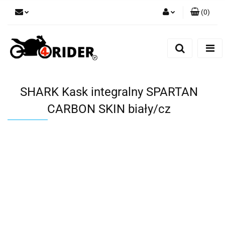
(
0
)
Zaloguj się
Zarejestruj się
Dodaj zgłoszenie
SHARK Kask integralny SPARTAN
CARBON SKIN biały/cz