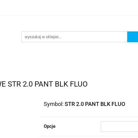
lowe
Bagaż
Buty i odzież
Kaski
Ochran
ony
Dla dzieci
Dla kobiet
Cross i enduro
y i odzież
Kaski
Ochraniacze
Szyby, Gmole, O
ie
 STR 2.0 PANT BLK FLUO
Symbol:
STR 2.0 PANT BLK FLUO
Opcje