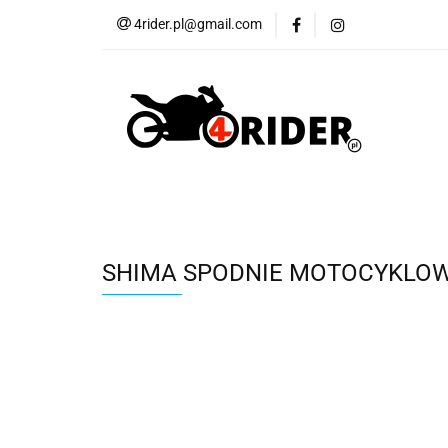
4rider.pl@gmail.com
Akcesoria motocyk
Szyby, Gmole, Osł
Wszystkie
Akcesoria motocyklowe
Bagaż
But
Cross i enduro
Rowerowe
Wszystk
SHIMA SPODNIE MOTOCYKLOWE