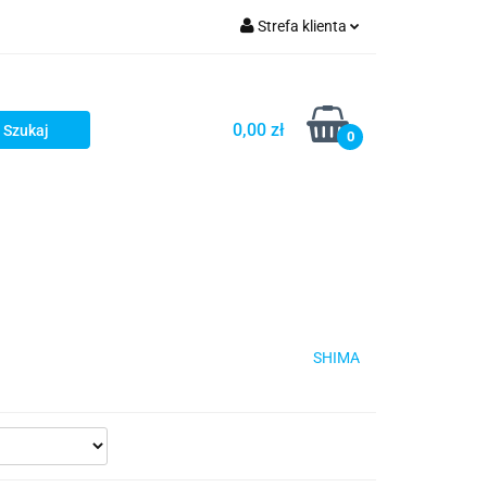
Strefa klienta
iacze
Zaloguj się
Rowerowe
Zarejestruj się
0,00 zł
0
Dodaj zgłoszenie
słony
Dla dzieci
Dla kobiet
SHIMA