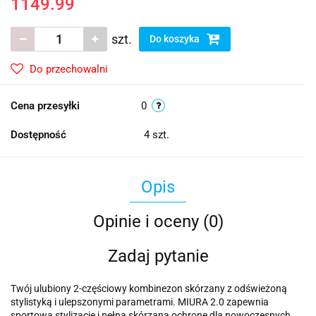
1149.99
szt.
Do koszyka
Do przechowalni
Cena przesyłki
0
Dostępność
4
szt.
Opis
Opinie i oceny (0)
Zadaj pytanie
Twój ulubiony 2-częściowy kombinezon skórzany z odświeżoną
stylistyką i ulepszonymi parametrami. MIURA 2.0 zapewnia
sportową stylizację i pełną skórzaną ochronę dla nowoczesnych