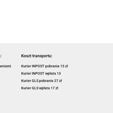
STELAŻ KUFRÓW
BOCZNYCH ONE-
ONE-
BOCZNYCH ONE-FIT
1199.00
FIT CAM YAMAHA
1049.00
ONDA
995.17
MONOKEY HONDA
870.67
TENERE
CRF1100L
:
Koszt transportu:
ieniami
Kurier INPOST pobranie 15 zł
Kurier INPOST wpłata 13
Kurier GLS pobranie 27 zł
Kurier GLS wpłata 17 zł