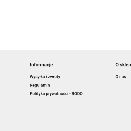
869.
KUFRÓW
878.97
R120
Africa Twin
BMW
BOCZNYCH
14)
F800GS
OUTBACK Tracer
900
Informacje
O sklep
Wysyłka i zwroty
O nas
Regulamin
Polityka prywatności - RODO