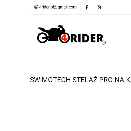
4rider.pl@gmail.com
Akcesoria motocyk
Szyby, Gmole, Osł
Wszystkie
Akcesoria motocyklowe
Bagaż
But
Cross i enduro
Rowerowe
Wszystk
SW-MOTECH STELAŻ PRO NA K