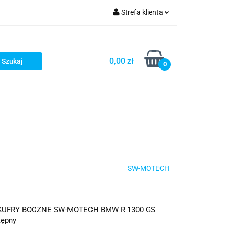
Strefa klienta
iacze
Zaloguj się
Rowerowe
Zarejestruj się
0,00 zł
0
Dodaj zgłoszenie
słony
Dla dzieci
Dla kobiet
SW-MOTECH
KUFRY BOCZNE SW-MOTECH BMW R 1300 GS
tępny