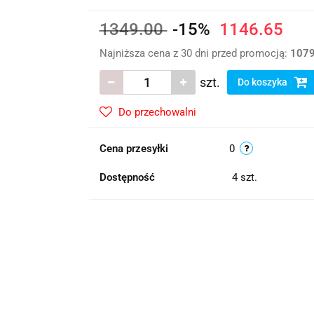
1349.00
-15%
1146.65
Najniższa cena z 30 dni przed promocją:
1079
szt.
Do koszyka
Do przechowalni
Cena przesyłki
0
Dostępność
4
szt.