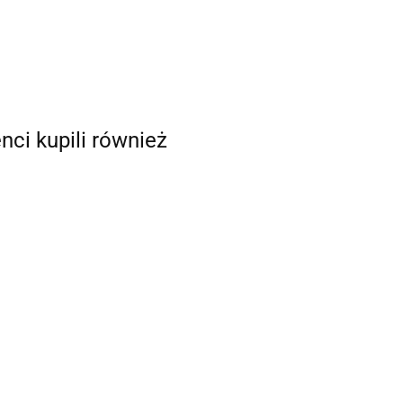
enci kupili również
GIVI PLO2145CAM
79CAM
GIVI PLO1179MK
STELAŻ KUFRÓW
FRÓW