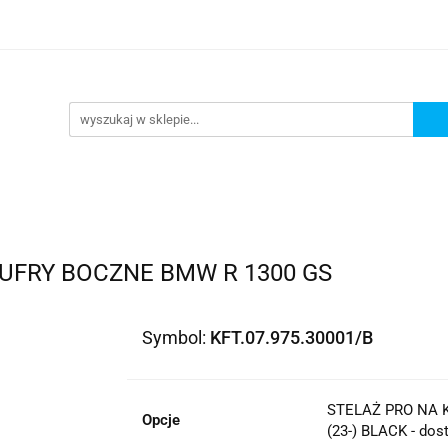
lowe
Bagaż
Buty i odzież
Kaski
Ochran
ony
Dla dzieci
Dla kobiet
Cross i enduro
y i odzież
Kaski
Ochraniacze
Szyby, Gmole, O
ie
UFRY BOCZNE BMW R 1300 GS
Symbol:
KFT.07.975.30001/B
STELAŻ PRO NA 
Opcje
(23-) BLACK - dos