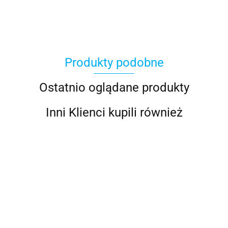
Produkty podobne
100%
Ostatnio oglądane produkty
Inni Klienci kupili również
Accel
AIROH KASK
AIROH KASK
AIROH KASK
AIROH KASK
AIRO
Acerbis