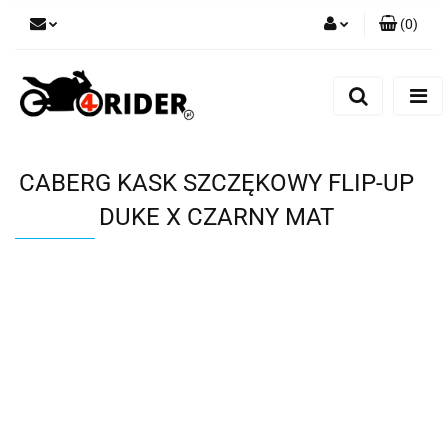
(
0
)
Zaloguj się
Zarejestruj się
Dodaj zgłoszenie
CABERG KASK SZCZĘKOWY FLIP-UP
DUKE X CZARNY MAT