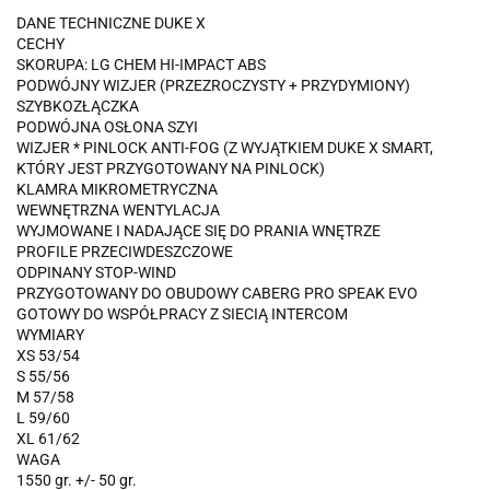
DANE TECHNICZNE DUKE X
CECHY
SKORUPA: LG CHEM HI-IMPACT ABS
PODWÓJNY WIZJER (PRZEZROCZYSTY + PRZYDYMIONY)
SZYBKOZŁĄCZKA
PODWÓJNA OSŁONA SZYI
WIZJER * PINLOCK ANTI-FOG (Z WYJĄTKIEM DUKE X SMART,
KTÓRY JEST PRZYGOTOWANY NA PINLOCK)
KLAMRA MIKROMETRYCZNA
WEWNĘTRZNA WENTYLACJA
WYJMOWANE I NADAJĄCE SIĘ DO PRANIA WNĘTRZE
PROFILE PRZECIWDESZCZOWE
ODPINANY STOP-WIND
PRZYGOTOWANY DO OBUDOWY CABERG PRO SPEAK EVO
GOTOWY DO WSPÓŁPRACY Z SIECIĄ INTERCOM
WYMIARY
XS 53/54
S 55/56
M 57/58
L 59/60
XL 61/62
WAGA
1550 gr. +/- 50 gr.