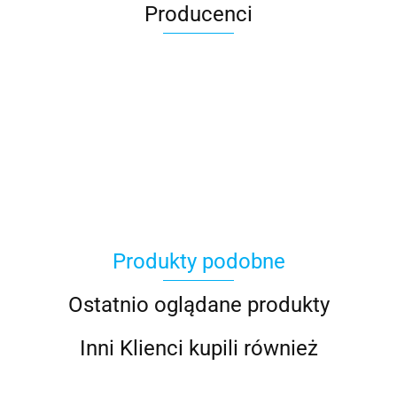
Producenci
100 Procent
Produkty podobne
100%
Ostatnio oglądane produkty
Inni Klienci kupili również