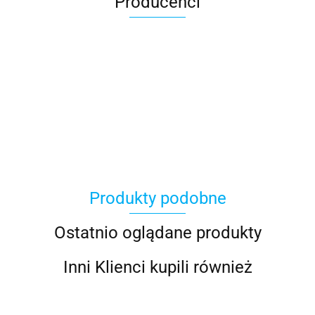
Producenci
100 Procent
Produkty podobne
100%
Ostatnio oglądane produkty
Inni Klienci kupili również
Accel