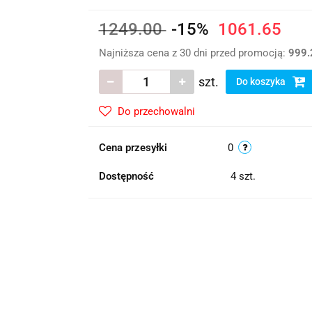
1249.00
-15%
1061.65
Najniższa cena z 30 dni przed promocją:
999.
szt.
Do koszyka
Do przechowalni
Cena przesyłki
0
Dostępność
4
szt.