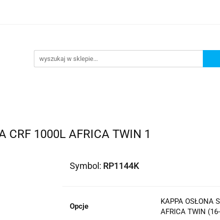
lowe
Bagaż
Buty i odzież
Kaski
Ochran
ony
Dla dzieci
Dla kobiet
Cross i enduro
y i odzież
Kaski
Ochraniacze
Szyby, Gmole, O
ie
 CRF 1000L AFRICA TWIN 1
Symbol:
RP1144K
KAPPA OSŁONA S
Opcje
AFRICA TWIN (16-