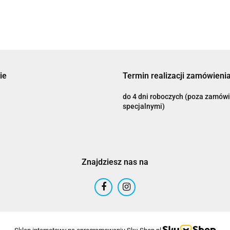
Adrenaline
ie
Termin realizacji zamówienia
do 4 dni roboczych (poza zamów
specjalnymi)
AIROH
Znajdziesz nas na
Airoh 2016