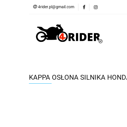
4rider.pl@gmail.com
Akcesoria motocyk
Szyby, Gmole, Osł
Wszystkie
Akcesoria motocyklowe
Bagaż
But
Cross i enduro
Rowerowe
Wszystk
KAPPA OSŁONA SILNIKA HONDA