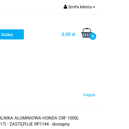
Strefa klienta
iacze
Zaloguj się
Rowerowe
Zarejestruj się
0,00 zł
0
Dodaj zgłoszenie
słony
Dla dzieci
Dla kobiet
Kappa
ILNIKA ALUMINIOWA HONDA CRF 1000L
17) - ZASTĘPUJE RP1144 - dostępny