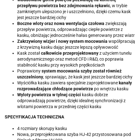
przepływu powietrza bez zdejmowania rękawic
, w trybie
zamkniętym ulepszono je i uszczelniono, dzięki czemu kask
jest jeszcze bardziej cichy
Boczne wloty oraz nowa wentylacja czołowa
zwiększają
przepływ powietrza, odprowadzając ciepłe powietrze z
kasku, obniżając jednocześnie hałas generowany przez wiatr
Zakrzywiony wizjer i nowy system mocowania
współpracują
z krzywizną kasku dając jeszcze lepszą opływowość
Kask został
całkowicie przeprojektowany
z użyciem tunelu
aerodynamicznego oraz metod CFD i R&D, co poprawia
stabilność kasku przy wysokich prędkościach
Poprawiony
system mocowania szyby został również
uszczelniony
, sprawiając, że kask jest jeszcze bardziej cichy
Wyściółka kasku zawiera specjalnie zaprojektowane
kanały
rozprowadzające chłodzące powietrze
po wnętrzu kasku
Wyloty powietrza w tylnej części
kasku dobrze
odprowadzają powietrze, dzięki idealnej synchronizacji z
wlotami powietrza w przedniej części kasku
SPECYFIKACJA TECHNICZNA
4 rozmiary skorupy kasku
Nowa, przeprojektowana szyba HJ-42 przystosowana pod