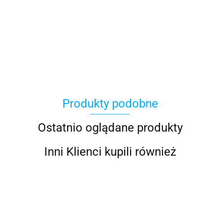
100 Procent
Produkty podobne
100%
Ostatnio oglądane produkty
Inni Klienci kupili również
Accel