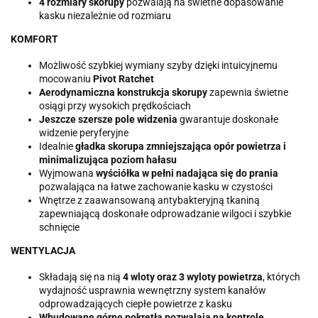
4 rozmiary skorupy
pozwalają na świetne dopasowanie
kasku niezależnie od rozmiaru
KOMFORT
Możliwość szybkiej wymiany szyby dzięki intuicyjnemu
mocowaniu
Pivot Ratchet
Aerodynamiczna konstrukcja skorupy
zapewnia świetne
osiągi przy wysokich prędkościach
Jeszcze szersze pole widzenia
gwarantuje doskonałe
widzenie peryferyjne
Idealnie
gładka skorupa zmniejszająca opór powietrza i
minimalizująca poziom hałasu
Wyjmowana
wyściółka w pełni nadająca się do prania
pozwalająca na łatwe zachowanie kasku w czystości
Wnętrze z zaawansowaną antybakteryjną tkaniną
zapewniającą doskonałe odprowadzanie wilgoci i szybkie
schnięcie
WENTYLACJA
Składają się na nią
4 wloty oraz 3 wyloty powietrza
, których
wydajność usprawnia wewnętrzny system kanałów
odprowadzających ciepłe powietrze z kasku
Wbudowane górne pokrętła pozwalają na kontrolę