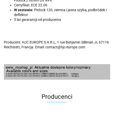
Pinlock z filtrem UV 99%
Certyfikat: ECE 22.06
W zestawie:
Pinlock 120, ciemna i jasna szyba, podbródek i
deflektor
5 lat gwarancji od producenta
Producent: HJC EUROPE S.A.R.L, 1 rue Benjamin Silliman Jr, 67116
Reichstett, Francja. Email: contact@hjc-europe.com
Producenci