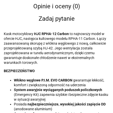
Opinie i oceny (0)
Zadaj pytanie
Kask motocyklowy
HJC RPHA-12 Carbon
to najnowszy model w
ofercie HJC, następca kultowego modelu RPHA-11 Carbon. Łączy
zaawansowaną skorupę z włókna węglowego z nową, całkowicie
przeprojektowaną szybą HJ-42. Jego wentylacja została
zaprojektowana w tunelu aerodynamicznym, dzięki czemu
gwarantuje doskonałe chłodzenie nawet w ekstremalnych
warunkach torowych.
BEZPIECZEŃSTWO
Włókno węglowe P.I.M. EVO CARBON
gwarantuje lekkość,
komfort i zwiększoną odporność na uderzenia
System awaryjnie wyciąganych poduszek policzkowych
(Emergency Kit) zapewnia szybkie i bezpieczne zdjęcie kasku
w sytuacji awaryjnej
Posiada
najbezpieczniejsze, wysokiej jakości zapięcie DD
(anodowane aluminium)