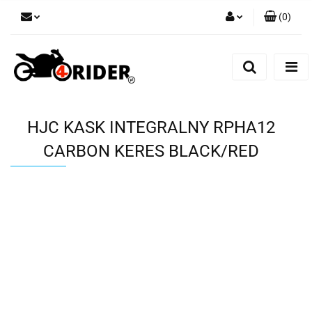
(
0
)
Zaloguj się
Zarejestruj się
Dodaj zgłoszenie
HJC KASK INTEGRALNY RPHA12
CARBON KERES BLACK/RED