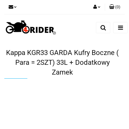
(
0
)
Zaloguj się
Zarejestruj się
Dodaj zgłoszenie
Kappa KGR33 GARDA Kufry Boczne (
Para = 2SZT) 33L + Dodatkowy
Zamek