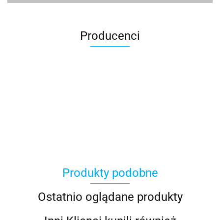
Producenci
100 Procent
Produkty podobne
100%
Ostatnio oglądane produkty