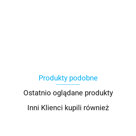
100 Procent
Produkty podobne
100%
Ostatnio oglądane produkty
Inni Klienci kupili również
Accel