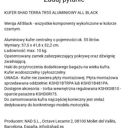
KUFER SHAD TERRA TR55 ALUMINIOWY ALL BLACK
Wersja All Black - wszystkie komponenty wykończone w kolorze
czarnym.
Aluminiowy kufer centralny o pojemności ok. 55 litrów.
Wymiary: 57,0 x 41,8 x 32,2 cm.
Ładowność: max. 10 kg.
Opatentowany zamek zabezpieczający pokrywę oraz dźwignię
zwalniającą.
Haki do przytroczenia dodatkowego bagażu na wieku kufra.
Kufer wodoszczelny i pyłoszczelny.
UWAGA - Kufer nie zawiera płyty montażowej. Płyta montażowa
sprzedawana oddzielnie: KSHD1BTRPA lub KSHD1B481PA.
Dostępne akcesoria: - torba wewnętrzna regulowana KSHX0IB10 -
oparcie pasażera KSHD0RI75.
Do zamontowania kufra najczęściej konieczny jest stelaż
dedykowany do konkretnego modelu motocykla.
Producent: NAD S.L., Octave Lecante 2, 08100 Mollet del Vallès,
Barcelona, España, info@shad.es