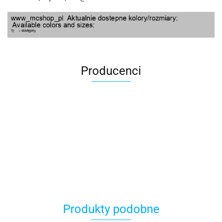
Producenci
100 Procent
Produkty podobne
100%