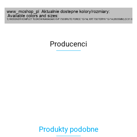
Producenci
100 Procent
Produkty podobne
100%