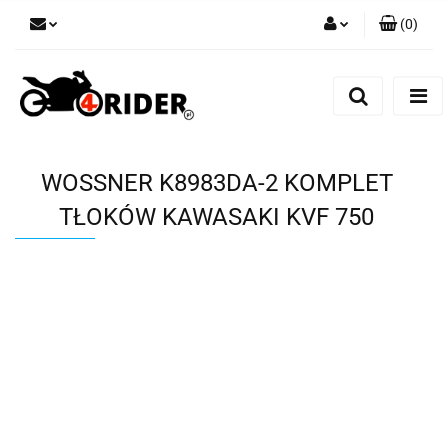
(
0
)
Zaloguj się
Zarejestruj się
Dodaj zgłoszenie
WOSSNER K8983DA-2 KOMPLET
TŁOKÓW KAWASAKI KVF 750