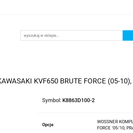
lowe
Bagaż
Buty i odzież
Kaski
Ochran
ony
Dla dzieci
Dla kobiet
Cross i enduro
y i odzież
Kaski
Ochraniacze
Szyby, Gmole, O
ie
SAKI KVF650 BRUTE FORCE (05-10), PR
Symbol:
K8863D100-2
WOSSNER KOMPLE
Opcje
FORCE '05-'10, PR