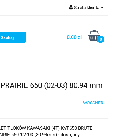
Strefa klienta
iacze
Zaloguj się
Rowerowe
Zarejestruj się
0,00 zł
0
Dodaj zgłoszenie
słony
Dla dzieci
Dla kobiet
AIRIE 650 (02-03) 80.94 mm
WOSSNER
T TŁOKÓW KAWASAKI (4T) KVF650 BRUTE
AIRIE 650 '02-'03 (80.94mm) - dostępny