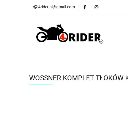
4rider.pl@gmail.com
Akcesoria motocyk
Szyby, Gmole, Osł
Wszystkie
Akcesoria motocyklowe
Bagaż
But
Cross i enduro
Rowerowe
Wszystk
WOSSNER KOMPLET TŁOKÓW KAWA