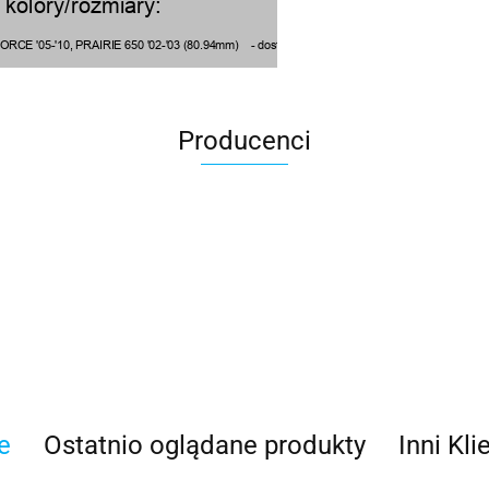
Producenci
100 Procent
e
Ostatnio oglądane produkty
Inni Kli
100%