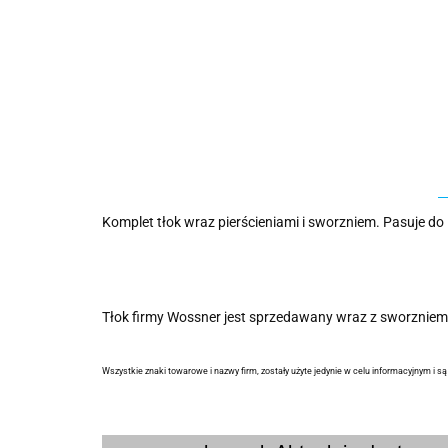
Komplet tłok wraz pierścieniami i sworzniem. Pasuje
Tłok firmy Wossner jest sprzedawany wraz z sworzniem 
Wszystkie znaki towarowe i nazwy firm, zostały użyte jedynie w celu informacyjnym i s