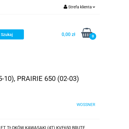
Strefa klienta
iacze
Zaloguj się
Rowerowe
Zarejestruj się
0,00 zł
0
Dodaj zgłoszenie
słony
Dla dzieci
Dla kobiet
), PRAIRIE 650 (02-03)
WOSSNER
T TŁOKÓW KAWASAKI (4T) KVF650 BRUTE