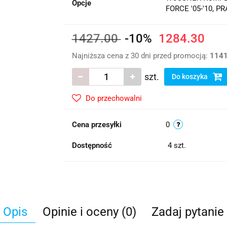
Opcje
FORCE '05-'10, PR
1427.00
-10%
1284.30
Najniższa cena z 30 dni przed promocją:
1141
szt.
Do koszyka
Do przechowalni
Cena przesyłki
0
Dostępność
4
szt.
Opis
Opinie i oceny (0)
Zadaj pytanie