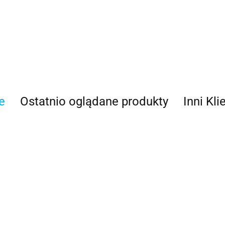
100 Procent
e
Ostatnio oglądane produkty
Inni Kli
100%
Accel
SNER
84DA-2