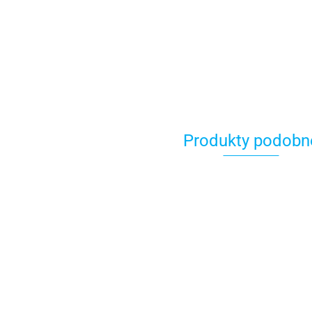
Produkty podobn
WOSSNER
WOSSNER
WOS
WOSSNER
K6029D150-2
K8983DA-2
K89
K6503D050-3