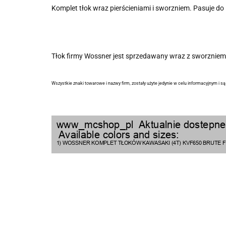
Komplet tłok wraz pierścieniami i sworzniem. Pasuje
Tłok firmy Wossner jest sprzedawany wraz z sworzniem 
Wszystkie znaki towarowe i nazwy firm, zostały użyte jedynie w celu informacyjnym i s