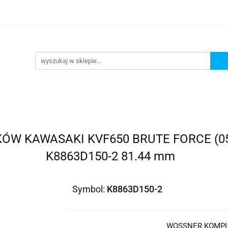
lowe
Bagaż
Buty i odzież
Kaski
Ochran
ony
Dla dzieci
Dla kobiet
Cross i enduro
y i odzież
Kaski
Ochraniacze
Szyby, Gmole, O
ie
 KAWASAKI KVF650 BRUTE FORCE (05-10
K8863D150-2 81.44 mm
Symbol:
K8863D150-2
WOSSNER KOMPLE