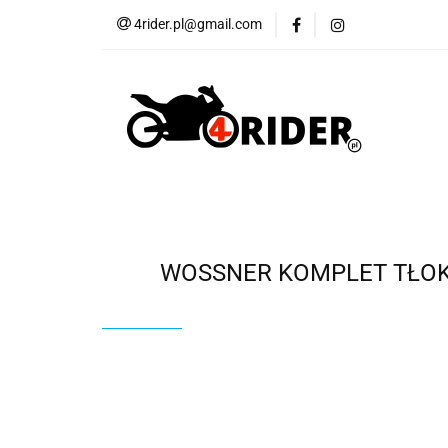
4rider.pl@gmail.com
Akcesoria motocyk
Szyby, Gmole, Osł
Wszystkie
Akcesoria motocyklowe
Bagaż
But
Cross i enduro
Rowerowe
Wszystk
WOSSNER KOMPLET TŁOKÓW