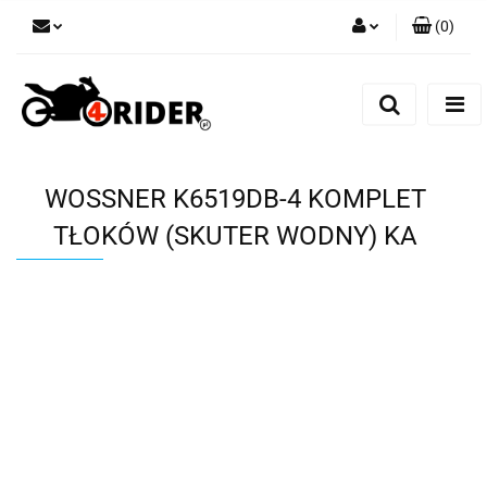
(
0
)
Zaloguj się
Zarejestruj się
Dodaj zgłoszenie
WOSSNER K6519DB-4 KOMPLET
TŁOKÓW (SKUTER WODNY) KA