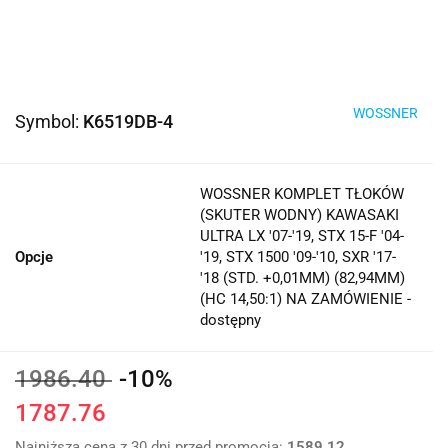
WOSSNER
Symbol:
K6519DB-4
WOSSNER KOMPLET TŁOKÓW
(SKUTER WODNY) KAWASAKI
ULTRA LX '07-'19, STX 15-F '04-
Opcje
'19, STX 1500 '09-'10, SXR '17-
'18 (STD. +0,01MM) (82,94MM)
(HC 14,50:1) NA ZAMÓWIENIE -
dostępny
1986.40
-10%
1787.76
Najniższa cena z 30 dni przed promocją:
1589.12