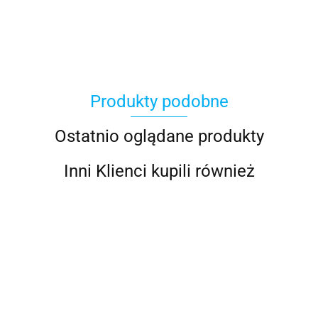
100 Procent
Produkty podobne
100%
Ostatnio oglądane produkty
Inni Klienci kupili również
Accel
WOSSNER
WOSSNER
WOSSNER
NA
WOSSNER
WOSSNER
K6517DA-
K6517DB-
KOMPLET
FX-